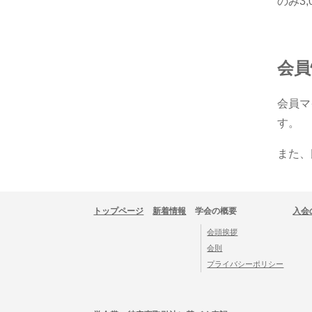
のみ3
会員
会員マ
す。
また、
トップページ
新着情報
学会の概要
入会
会頭挨拶
会則
プライバシーポリシー