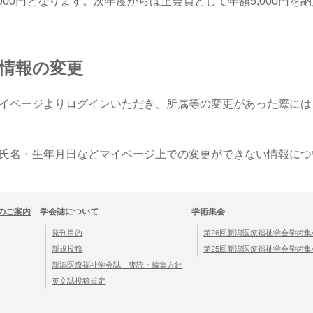
,000円となります。次年度からは正会員として年額5,000円を
情報の変更
イページよりログインいただき、所属等の変更があった際には
氏名・生年月日などマイページ上での変更ができない情報につ
のご案内
学会誌について
学術集会
発刊目的
第26回新潟医療福祉学会学術集
新規投稿
第25回新潟医療福祉学会学術集
新潟医療福祉学会誌 査読・編集方針
英文誌投稿規定