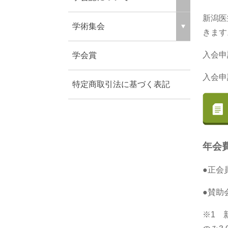
新潟医
学術集会
きます
入会申
学会賞
入会申
特定商取引法に基づく表記
年会
●正会員
●賛助会
※1 